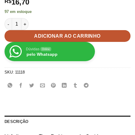
16,70
R$
97 em estoque
kit Aplique para Tiara Barbie curvado -2unid quantidade
ADICIONAR AO CARRINHO
Dúvidas
Online
pelo Whatsapp
SKU:
11118
DESCRIÇÃO