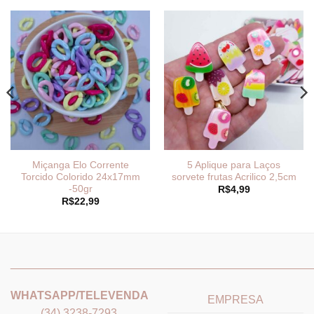
Miçanga Elo Corrente
5 Aplique para Laços
Torcido Colorido 24x17mm
sorvete frutas Acrilico 2,5cm
-50gr
R$
4,99
R$
22,99
_______________________________
_______________________
WHATSAPP/TELEVENDA
EMPRESA
(34) 3238-7293