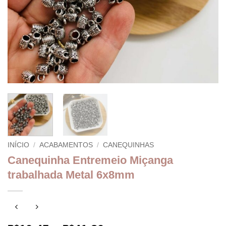
INÍCIO
/
ACABAMENTOS
/
CANEQUINHAS
Canequinha Entremeio Miçanga
trabalhada Metal 6x8mm