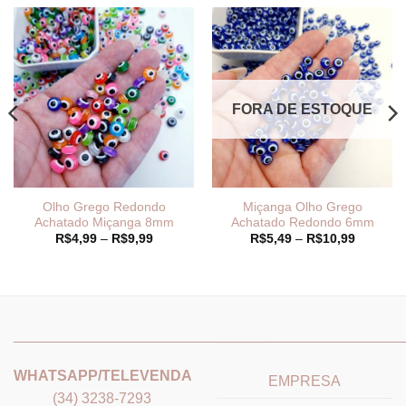
FORA DE ESTOQUE
Olho Grego Redondo
Miçanga Olho Grego
Achatado Miçanga 8mm
Achatado Redondo 6mm
Faixa
Faixa
R$
4,99
–
R$
9,99
R$
5,49
–
R$
10,99
de
de
preço:
preço:
R$4,99
R$5,49
através
através
9
R$9,99
R$10,99
_______________________________
_______________________
WHATSAPP/TELEVENDA
EMPRESA
(34) 3238-7293