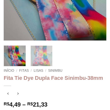
INÍCIO
/
FITAS
/
LISAS
/
SINIMBU
Fita Tie Dye Dupla Face Sinimbu-38mm
Faixa
4,49
–
21,33
R$
R$