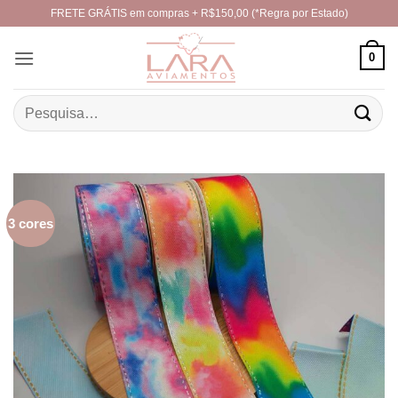
Skip
FRETE GRÁTIS em compras + R$150,00 (*Regra por Estado)
to
content
0
Pesquisar
por:
3 cores