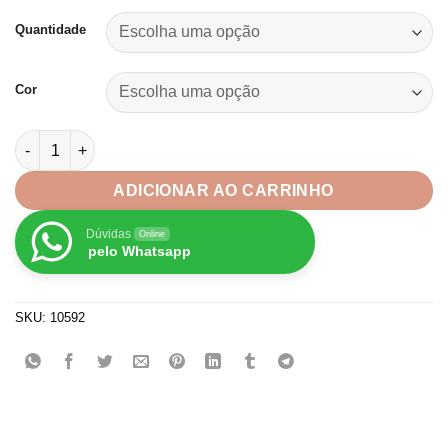
de
preço:
Quantidade
R$4,49
através
Cor
R$21,33
Fita Tie Dye Dupla Face Sinimbu-38mm quantidade
ADICIONAR AO CARRINHO
Dúvidas
Online
pelo Whatsapp
SKU:
10592