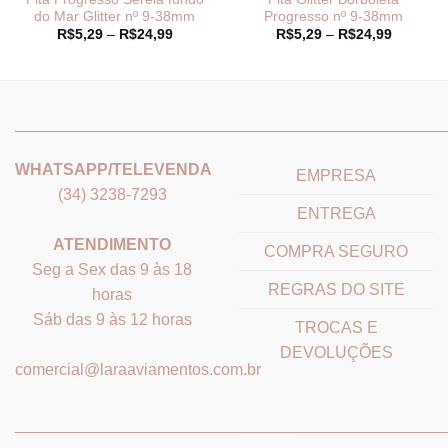
do Mar Glitter nº 9-38mm
Progresso nº 9-38mm
Faixa
Faixa
R$
5,29
–
R$
24,99
R$
5,29
–
R$
24,99
de
de
preço:
preço:
R$5,29
R$5,29
através
através
R$24,99
R$24,99
_______________________________
_______________________
WHATSAPP/TELEVENDA
EMPRESA
(34) 3238-7293
ENTREGA
ATENDIMENTO
COMPRA SEGURO
Seg a Sex das 9 às 18
REGRAS DO SITE
horas
Sáb das 9 às 12 horas
TROCAS E
DEVOLUÇÕES
comercial@laraaviamentos.com.br
_______________________________
_______________________