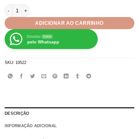
através
Fita Nuvem Unicórnio Progresso nº9-38mm quantidade
R$19,99
ADICIONAR AO CARRINHO
Dúvidas
Online
pelo Whatsapp
SKU:
10522
DESCRIÇÃO
INFORMAÇÃO ADICIONAL