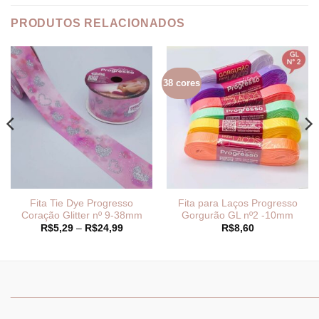
PRODUTOS RELACIONADOS
38 cores
Fita Tie Dye Progresso
Fita para Laços Progresso
Coração Glitter nº 9-38mm
Gorgurão GL nº2 -10mm
Faixa
R$
5,29
–
R$
24,99
R$
8,60
de
preço:
R$5,29
através
R$24,99
_______________________________
_______________________