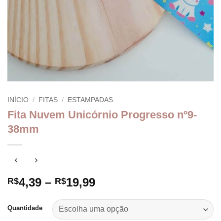
INÍCIO
/
FITAS
/
ESTAMPADAS
Fita Nuvem Unicórnio Progresso nº9-
38mm
Faixa
4,39
–
19,99
R$
R$
de
preço:
Quantidade
R$4,39