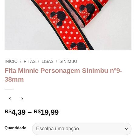
INÍCIO
/
FITAS
/
LISAS
/
SINIMBU
Fita Minnie Personagem Sinimbu nº9-
38mm
Faixa
4,39
–
19,99
R$
R$
de
preço:
Quantidade
R$4,39