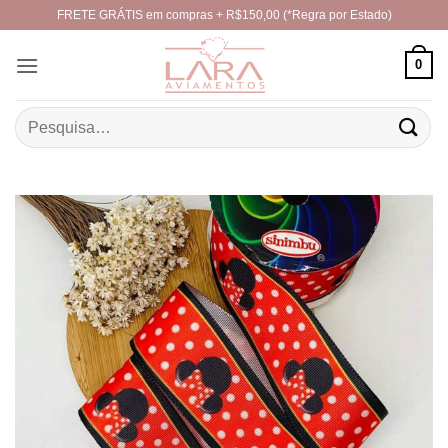
Skip
FRETE GRÁTIS em compras + R$150,00 (*Regra por Estado)
to
content
0
Pesquisar
por: