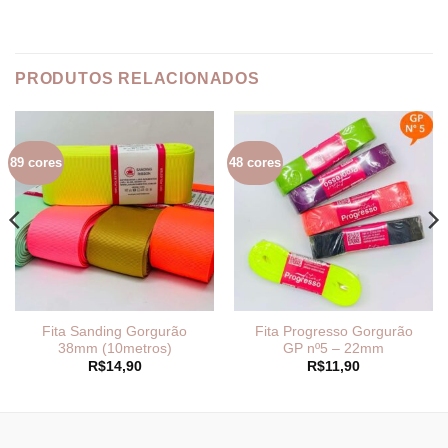
PRODUTOS RELACIONADOS
89 cores
48 cores
Fita Sanding Gorgurão
Fita Progresso Gorgurão
38mm (10metros)
GP nº5 – 22mm
R$
14,90
R$
11,90
9