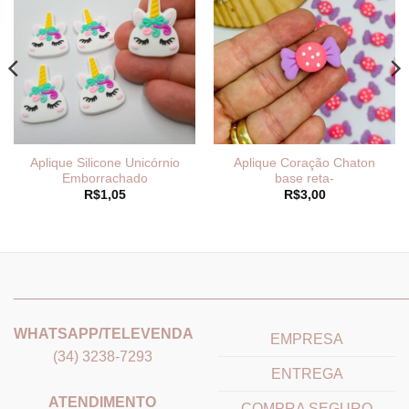
Aplique Silicone Unicórnio
Aplique Coração Chaton
Emborrachado
base reta-
R$
1,05
R$
3,00
_______________________________
_______________________
WHATSAPP/TELEVENDA
EMPRESA
(34) 3238-7293
ENTREGA
ATENDIMENTO
COMPRA SEGURO