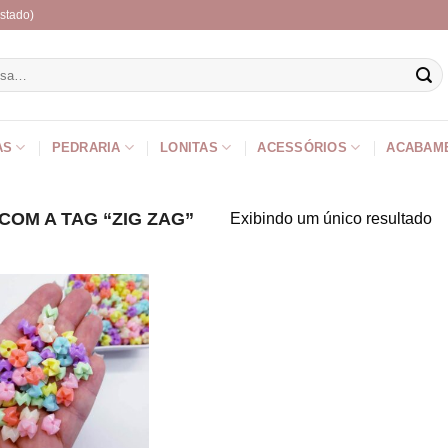
stado)
r
AS
PEDRARIA
LONITAS
ACESSÓRIOS
ACABAM
OM A TAG “ZIG ZAG”
Exibindo um único resultado