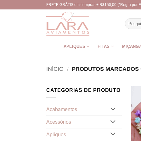
Skip
FRETE GRÁTIS em compras + R$150,00 (*Regra por E
to
content
Pesquisa
por:
APLIQUES
FITAS
MIÇANG
INÍCIO
/
PRODUTOS MARCADOS C
CATEGORIAS DE PRODUTO
Acabamentos
Acessórios
Apliques