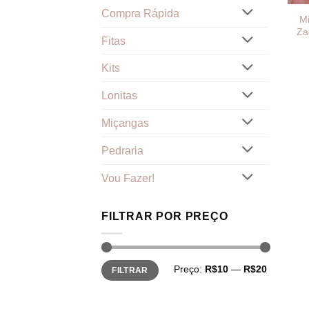
Compra Rápida
Mi
Za
Fitas
Kits
Lonitas
Miçangas
Pedraria
Vou Fazer!
FILTRAR POR PREÇO
Preço
Preço
Preço:
R$10
—
R$20
FILTRAR
mínimo
máximo