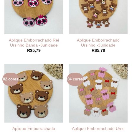
Aplique Emborrachado Rei
Aplique Emborrachado
Ursinho Banda -3unidade
Ursinho -3unidade
R$
5,79
R$
5,79
02 cores
04 cores
Aplique Emborrachado
Aplique Emborrachado Urso