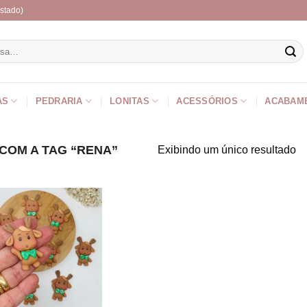
stado)
r
AS
PEDRARIA
LONITAS
ACESSÓRIOS
ACABAM
OM A TAG “RENA”
Exibindo um único resultado