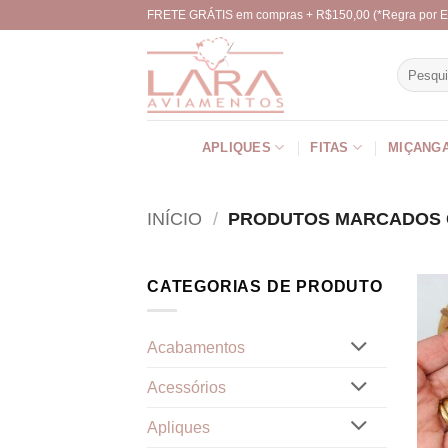
Skip
FRETE GRÁTIS em compras + R$150,00 (*Regra por E
to
content
Pesquisa
por:
APLIQUES
FITAS
MIÇANG
INÍCIO
/
PRODUTOS MARCADOS C
CATEGORIAS DE PRODUTO
Acabamentos
Acessórios
Apliques