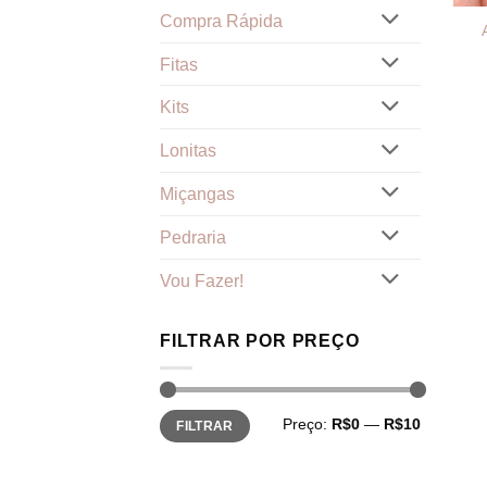
Compra Rápida
Fitas
Kits
Lonitas
Miçangas
Pedraria
Vou Fazer!
FILTRAR POR PREÇO
Preço
Preço
Preço:
R$0
—
R$10
FILTRAR
mínimo
máximo