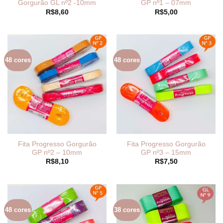
Gorgurão GL nº2 -10mm
GP nº1 – 07mm
R$
8,60
R$
5,00
48 cores
48 cores
Fita Progresso Gorgurão
Fita Progresso Gorgurão
GP nº2 – 10mm
GP nº3 – 15mm
R$
8,10
R$
7,50
48 cores
38 cores