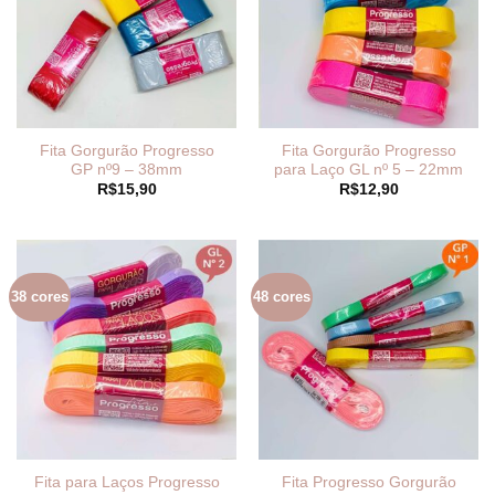
Fita Gorgurão Progresso
Fita Gorgurão Progresso
GP nº9 – 38mm
para Laço GL nº 5 – 22mm
R$
15,90
R$
12,90
38 cores
48 cores
Fita para Laços Progresso
Fita Progresso Gorgurão