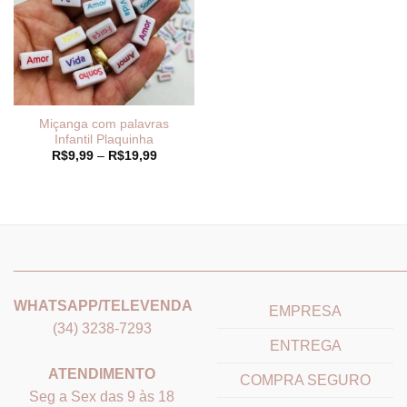
Miçanga com palavras
Infantil Plaquinha
Faixa
R$
9,99
–
R$
19,99
de
preço:
R$9,99
através
R$19,99
_______________________________
_______________________
WHATSAPP/TELEVENDA
EMPRESA
(34) 3238-7293
ENTREGA
ATENDIMENTO
COMPRA SEGURO
Seg a Sex das 9 às 18