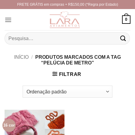
Skip
FRETE GRÁTIS em compras + R$150,00 (*Regra por Estado)
to
content
0
Pesquisar
por:
INÍCIO
/
PRODUTOS MARCADOS COM A TAG
“PELÚCIA DE METRO”
FILTRAR
16 cor