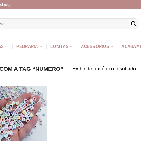
stado)
r
AS
PEDRARIA
LONITAS
ACESSÓRIOS
ACABAM
OM A TAG “NUMERO”
Exibindo um único resultado