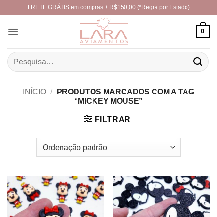
Skip
FRETE GRÁTIS em compras + R$150,00 (*Regra por Estado)
to
content
0
Pesquisar
por:
INÍCIO
/
PRODUTOS MARCADOS COM A TAG
“MICKEY MOUSE”
FILTRAR