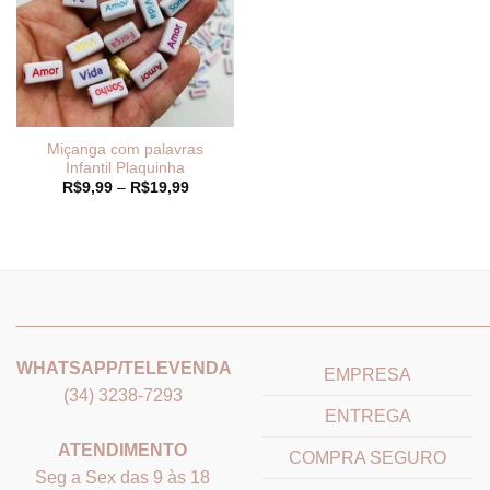
Miçanga com palavras
Infantil Plaquinha
Faixa
R$
9,99
–
R$
19,99
de
preço:
R$9,99
através
R$19,99
_______________________________
_______________________
WHATSAPP/TELEVENDA
EMPRESA
(34) 3238-7293
ENTREGA
ATENDIMENTO
COMPRA SEGURO
Seg a Sex das 9 às 18