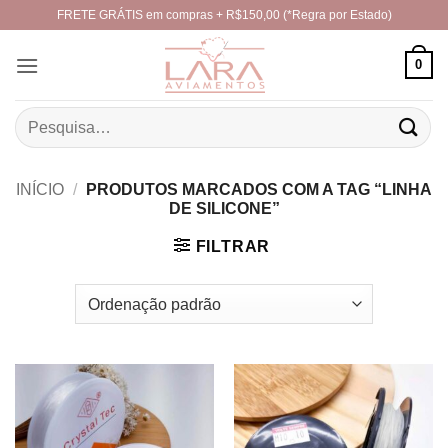
Skip
FRETE GRÁTIS em compras + R$150,00 (*Regra por Estado)
to
content
0
Pesquisar
por:
INÍCIO
/
PRODUTOS MARCADOS COM A TAG “LINHA
DE SILICONE”
FILTRAR