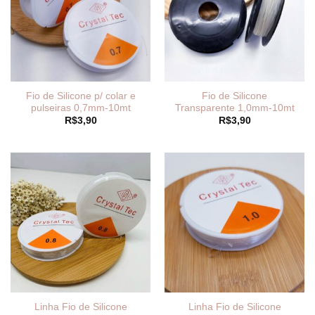
Fio de Silicone p/ colar e
Fio de Silicone
pulseiras 0,7mm-10mt
Transparente 1,0mm-10mt
R$
3,90
R$
3,90
Linha Fio de Silicone
Linha Fio de Silicone