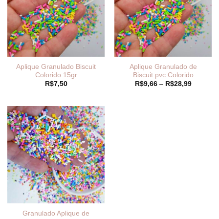
Aplique Granulado Biscuit
Aplique Granulado de
Colorido 15gr
Biscuit pvc Colorido
Faixa
R$
7,50
R$
9,66
–
R$
28,99
de
preço:
R$9,66
através
R$28,99
Granulado Aplique de