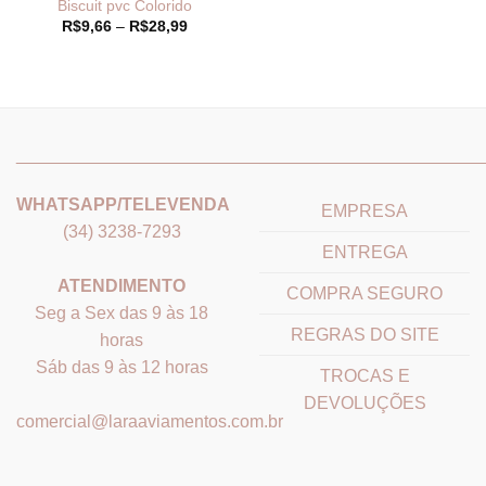
Biscuit pvc Colorido
Faixa
R$
9,66
–
R$
28,99
de
preço:
R$9,66
através
R$28,99
_______________________________
_______________________
WHATSAPP/TELEVENDA
EMPRESA
(34) 3238-7293
ENTREGA
ATENDIMENTO
COMPRA SEGURO
Seg a Sex das 9 às 18
REGRAS DO SITE
horas
Sáb das 9 às 12 horas
TROCAS E
DEVOLUÇÕES
comercial@laraaviamentos.com.br
_______________________________
_______________________