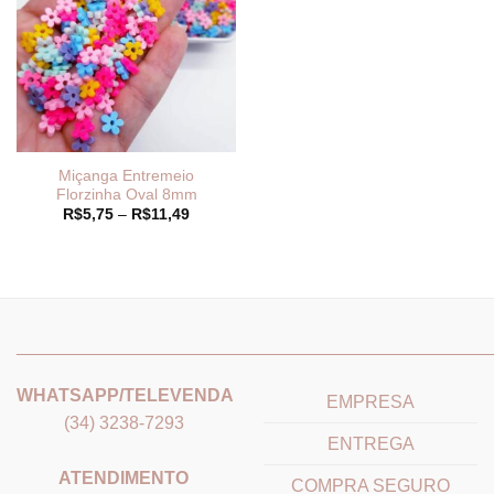
Miçanga Entremeio
Florzinha Oval 8mm
Faixa
R$
5,75
–
R$
11,49
de
preço:
R$5,75
através
R$11,49
_______________________________
_______________________
WHATSAPP/TELEVENDA
EMPRESA
(34) 3238-7293
ENTREGA
ATENDIMENTO
COMPRA SEGURO