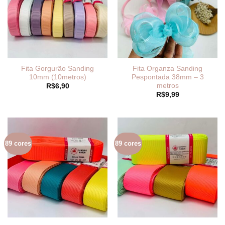
Fita Gorgurão Sanding
Fita Organza Sanding
10mm (10metros)
Pespontada 38mm – 3
metros
R$
6,90
R$
9,99
89 cores
89 cores