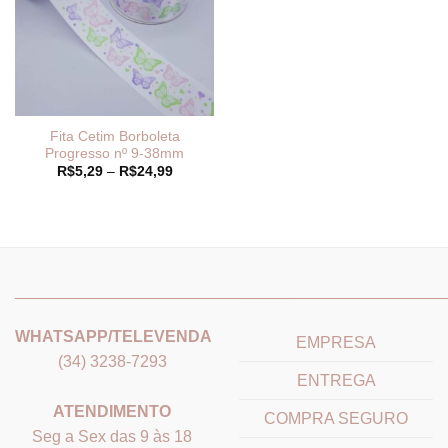
Fita Cetim Borboleta
Progresso nº 9-38mm
Faixa
R$
5,29
–
R$
24,99
de
preço:
R$5,29
através
R$24,99
_______________________________
_______________________
WHATSAPP/TELEVENDA
EMPRESA
(34) 3238-7293
ENTREGA
ATENDIMENTO
COMPRA SEGURO
Seg a Sex das 9 às 18