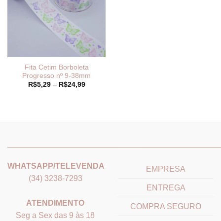
Fita Cetim Borboleta
Progresso nº 9-38mm
Faixa
R$
5,29
–
R$
24,99
de
preço:
R$5,29
através
R$24,99
_______________________________
_______________________
WHATSAPP/TELEVENDA
EMPRESA
(34) 3238-7293
ENTREGA
ATENDIMENTO
COMPRA SEGURO
Seg a Sex das 9 às 18