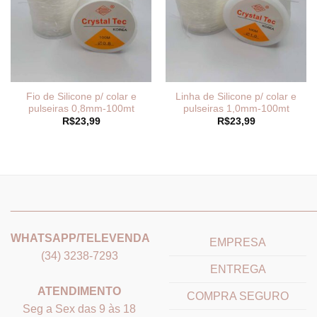
Fio de Silicone p/ colar e
Linha de Silicone p/ colar e
pulseiras 0,8mm-100mt
pulseiras 1,0mm-100mt
R$
23,99
R$
23,99
_______________________________
_______________________
WHATSAPP/TELEVENDA
EMPRESA
(34) 3238-7293
ENTREGA
ATENDIMENTO
COMPRA SEGURO
Seg a Sex das 9 às 18