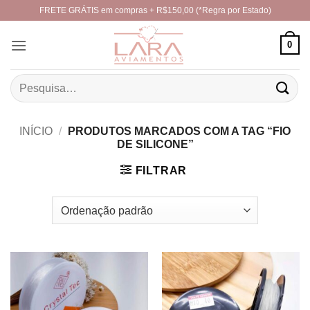
Skip
FRETE GRÁTIS em compras + R$150,00 (*Regra por Estado)
to
content
0
Pesquisar
por:
INÍCIO
/
PRODUTOS MARCADOS COM A TAG “FIO
DE SILICONE”
FILTRAR