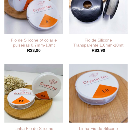
Fio de Silicone p/ colar e
Fio de Silicone
pulseiras 0,7mm-10mt
Transparente 1,0mm-10mt
R$
3,90
R$
3,90
Linha Fio de Silicone
Linha Fio de Silicone