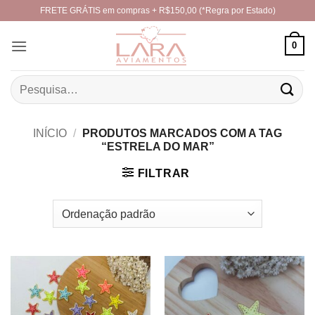
Skip
FRETE GRÁTIS em compras + R$150,00 (*Regra por Estado)
to
content
0
Pesquisar
por:
INÍCIO
/
PRODUTOS MARCADOS COM A TAG
“ESTRELA DO MAR”
FILTRAR