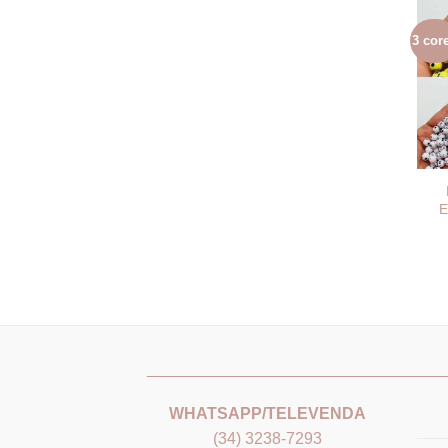
3 cor
E
_______________________________
___
WHATSAPP/TELEVENDA
(34) 3238-7293