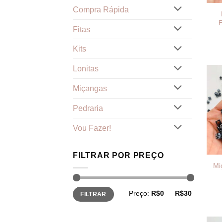
Compra Rápida
Fitas
Kits
Lonitas
Miçangas
Pedraria
Vou Fazer!
FILTRAR POR PREÇO
Mi
Preço
Preço
Preço:
R$0
—
R$30
FILTRAR
mínimo
máximo