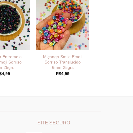
a Entremeio
Miçanga Smile Emoji
moji Sorriso
Sorriso Translúcido
-25grs
6mm-25grs
$
4,99
R$
4,99
________
_______________________________
SITE SEGURO