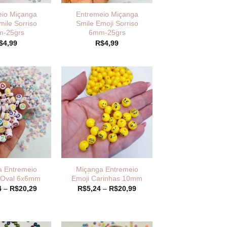
eio Miçanga
Entremeio Miçanga
mile Sorriso
Smile Emoji Sorriso
-25grs
6mm-25grs
$
4,99
R$
4,99
a Entremeio
Miçanga Entremeio
 Oval 6x6mm
Emoji Carinhas 10mm
Faixa
Faixa
4
–
R$
20,29
R$
5,24
–
R$
20,99
de
de
preço:
preço:
R$10,14
R$5,24
através
através
R$20,29
R$20,99