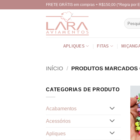
Skip
FRETE GRÁTIS em compras + R$150,00 (*Regra por E
to
content
Pesquisa
por:
APLIQUES
FITAS
MIÇANG
INÍCIO
/
PRODUTOS MARCADOS C
CATEGORIAS DE PRODUTO
Acabamentos
Acessórios
Apliques