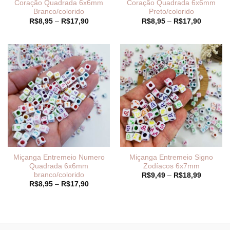
Coração Quadrada 6x6mm
Coração Quadrada 6x6mm
Branco/colorido
Preto/colorido
Faixa
Faixa
R$
8,95
–
R$
17,90
R$
8,95
–
R$
17,90
de
de
preço:
preço:
R$8,95
R$8,95
através
através
R$17,90
R$17,90
Miçanga Entremeio Numero
Miçanga Entremeio Signo
Quadrada 6x6mm
Zodíacos 6x7mm
branco/colorido
Faixa
R$
9,49
–
R$
18,99
de
Faixa
R$
8,95
–
R$
17,90
preço:
de
R$9,49
preço:
através
R$8,95
R$18,99
através
R$17,90