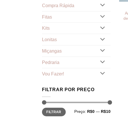
Compra Rápida
A
Fitas
de
Kits
Lonitas
Miçangas
Pedraria
Vou Fazer!
FILTRAR POR PREÇO
Preço
Preço
Preço:
R$0
—
R$10
FILTRAR
mínimo
máximo