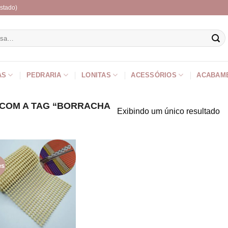
stado)
r
AS
PEDRARIA
LONITAS
ACESSÓRIOS
ACABAM
COM A TAG “BORRACHA
Exibindo um único resultado
es