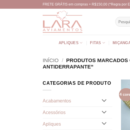
Skip
FRETE GRÁTIS em compras + R$150,00 (*Regra por E
to
content
Pesquisa
por:
APLIQUES
FITAS
MIÇANG
INÍCIO
/
PRODUTOS MARCADOS 
ANTIDERRAPANTE”
CATEGORIAS DE PRODUTO
4 cor
Acabamentos
Acessórios
Apliques