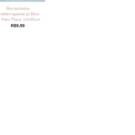
Borrachinha
ntiderrapante p/ Bico
 Pato Placa 10x45cm
R$
9,99