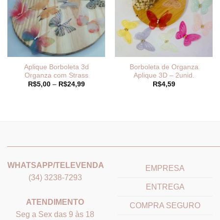
Aplique Borboleta 3d
Borboleta de Organza
Organza com Strass
Aplique 3D – 2unid.
Faixa
R$
5,00
–
R$
24,99
R$
4,59
de
preço:
R$5,00
através
R$24,99
_______________________________
_______________________
WHATSAPP/TELEVENDA
EMPRESA
(34) 3238-7293
ENTREGA
ATENDIMENTO
COMPRA SEGURO
Seg a Sex das 9 às 18