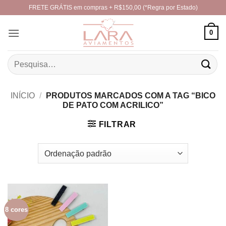
Skip
FRETE GRÁTIS em compras + R$150,00 (*Regra por Estado)
to
content
0
Pesquisar
por:
INÍCIO
/
PRODUTOS MARCADOS COM A TAG “BICO
DE PATO COM ACRILICO”
FILTRAR
8 cores