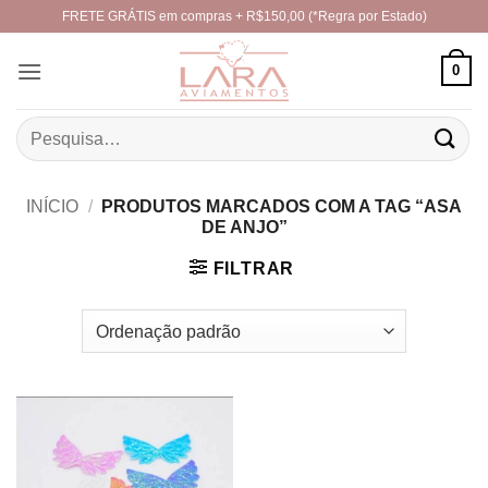
Skip
FRETE GRÁTIS em compras + R$150,00 (*Regra por Estado)
to
content
0
Pesquisar
por:
INÍCIO
/
PRODUTOS MARCADOS COM A TAG “ASA
DE ANJO”
FILTRAR