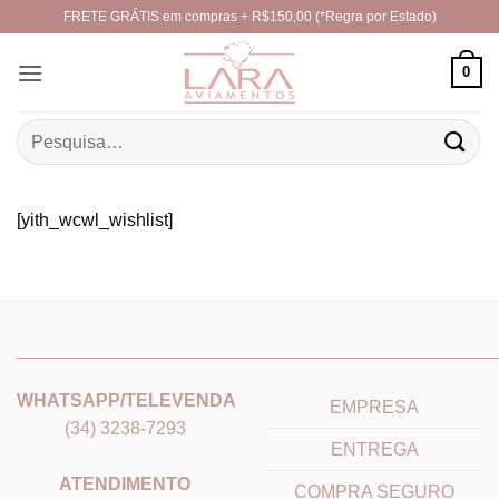
Skip
FRETE GRÁTIS em compras + R$150,00 (*Regra por Estado)
to
content
0
Pesquisar
por:
[yith_wcwl_wishlist]
_______________________________
_______________________
WHATSAPP/TELEVENDA
EMPRESA
(34) 3238-7293
ENTREGA
ATENDIMENTO
COMPRA SEGURO