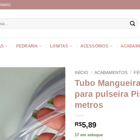
stado)
r
AS
PEDRARIA
LONITAS
ACESSÓRIOS
ACABAM
INÍCIO
/
ACABAMENTOS
/
FE
Tubo Mangueir
para pulseira Pi
metros
5,89
R$
17 em estoque