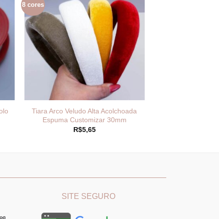
8 cores
olo
Tiara Arco Veludo Alta Acolchoada
Espuma Customizar 30mm
R$
5,65
________
_______________________________
SITE SEGURO