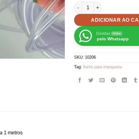
Tubo Mangueira 6mm para puls
ADICIONAR AO C
Dúvidas
Online
pelo Whatsapp
SKU:
10206
Tag:
fecho para mangueira
a 1 metros