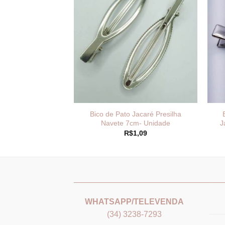
Curvo C/2 garra
Bico de Pato Jacaré Presilha
resilha -25 unid
Navete 7cm- Unidade
J
10,75
R$
1,09
_______________________________
___
WHATSAPP/TELEVENDA
(34) 3238-7293