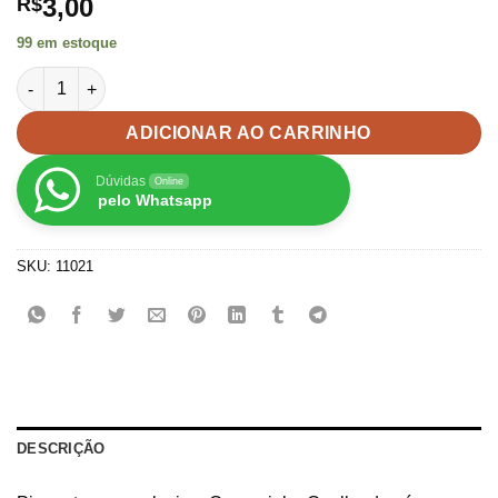
3,00
R$
99 em estoque
Pingente para pulseiras Cenourinha Coelho da páscoa -6unid 
ADICIONAR AO CARRINHO
Dúvidas
Online
pelo Whatsapp
SKU:
11021
DESCRIÇÃO