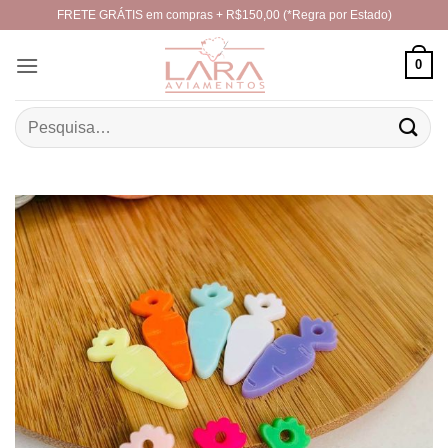
Skip
FRETE GRÁTIS em compras + R$150,00 (*Regra por Estado)
to
content
0
Pesquisar
por: