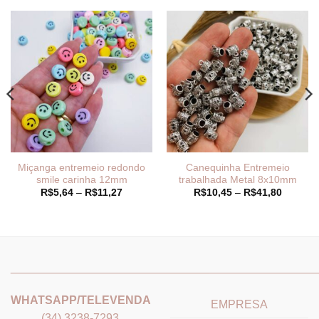
Miçanga entremeio redondo
Canequinha Entremeio
smile carinha 12mm
trabalhada Metal 8x10mm
Faixa
Faixa
R$
5,64
–
R$
11,27
R$
10,45
–
R$
41,80
de
de
preço:
preço:
R$5,64
R$10,4
através
através
R$11,27
R$41,8
_______________________________
_______________________
WHATSAPP/TELEVENDA
EMPRESA
(34) 3238-7293