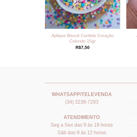
llow tubo torcido
Aplique Biscuit Confete Coração
e Colorido
Colorido 15gr
0,99
R$
7,50
_______________________________
___
WHATSAPP/TELEVENDA
(34) 3238-7293
ATENDIMENTO
Seg a Sex das 9 às 18 horas
Sáb das 9 às 12 horas