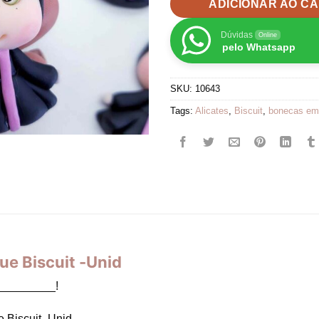
ADICIONAR AO C
Dúvidas
Online
pelo Whatsapp
SKU:
10643
Tags:
Alicates
,
Biscuit
,
bonecas em 
e Biscuit -Unid
_________!
 Biscuit -Unid