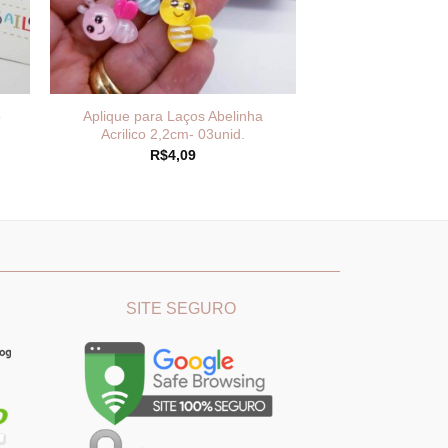
o
Aplique para Laços Abelinha
Acrilico 2,2cm- 03unid.
R$
4,09
________
_______________________________
SITE SEGURO