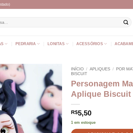
stado)
r
AS
PEDRARIA
LONITAS
ACESSÓRIOS
ACABAM
INÍCIO
/
APLIQUES
/
POR MA
BISCUIT
Personagem Ma
Aplique Biscuit
5,50
R$
1 em estoque