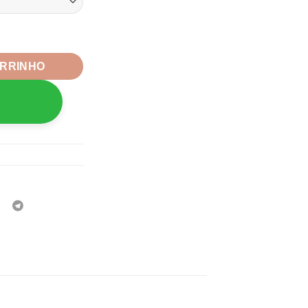
urado 08mm- 50unidade quantidade
ARRINHO