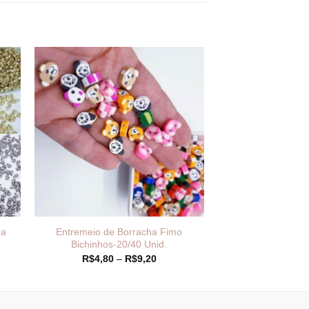
ha
Entremeio de Borracha Fimo
Bichinhos-20/40 Unid.
Faixa
R$
4,80
–
R$
9,20
de
:
preço:
99
R$4,80
és
através
,90
R$9,20