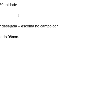
 50unidade
_________!
r desejada – escolha no campo cor!
urado 08mm-