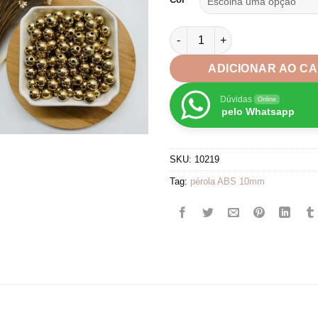
Pérola Abs Prata/Grafitte/Do
ADICIONAR AO C
Dúvidas
Online
pelo Whatsapp
SKU:
10219
Tag:
pérola ABS 10mm