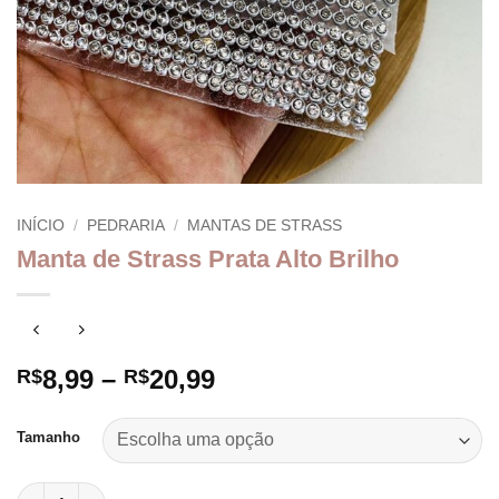
INÍCIO
/
PEDRARIA
/
MANTAS DE STRASS
Manta de Strass Prata Alto Brilho
Faixa
8,99
–
20,99
R$
R$
de
preço:
Tamanho
R$8,99
através
Manta de Strass Prata Alto Brilho quantidade