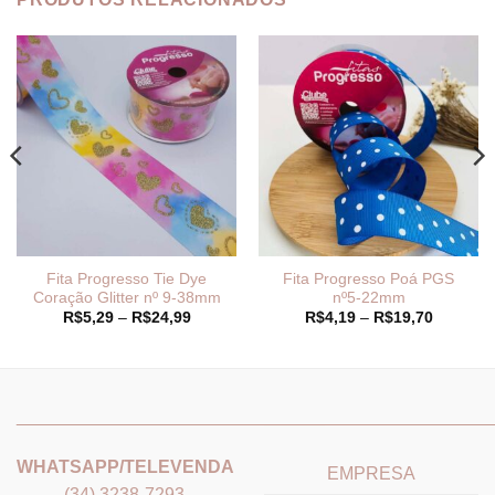
Fita Progresso Tie Dye
Fita Progresso Poá PGS
Coração Glitter nº 9-38mm
nº5-22mm
Faixa
Faixa
R$
5,29
–
R$
24,99
R$
4,19
–
R$
19,70
de
de
preço:
preço:
R$5,29
R$4,19
através
através
9
R$24,99
R$19,70
_______________________________
_______________________
WHATSAPP/TELEVENDA
EMPRESA
(34) 3238-7293