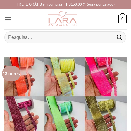
Skip
FRETE GRÁTIS em compras + R$150,00 (*Regra por Estado)
to
content
0
Pesquisar
por:
13 cores