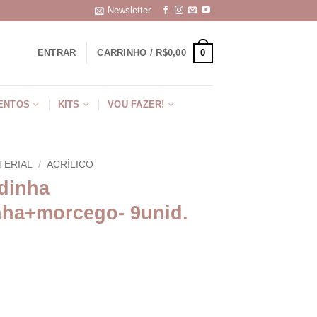
Newsletter
0
ENTRAR
CARRINHO /
R$
0,00
ENTOS
KITS
VOU FAZER!
TERIAL
/
ACRÍLICO
ndinha
ha+morcego- 9unid.
+mãozinha+morcego- 9unid. quantidade