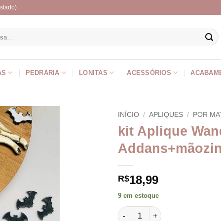
stado)
r
AS
PEDRARIA
LONITAS
ACESSÓRIOS
ACABAM
INÍCIO
/
APLIQUES
/
POR MA
kit Aplique Wa
Addans+mãozin
18,99
R$
9 em estoque
kit Aplique Wandinha Addans