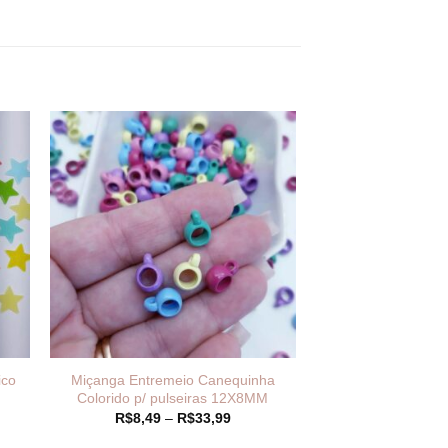
ico
Miçanga Entremeio Canequinha
Colorido p/ pulseiras 12X8MM
Faixa
R$
8,49
–
R$
33,99
de
preço: