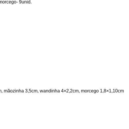
orcego- 9unid.
, mãozinha 3,5cm, wandinha 4×2,2cm, morcego 1,8×1,10cm