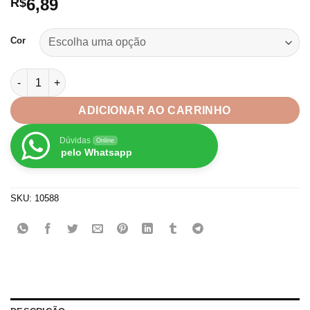
6,89
R$
Cor
Fita com Borda Dourada Lurex Sanding 38mm -3metros quanti
ADICIONAR AO CARRINHO
Dúvidas
Online
pelo Whatsapp
SKU:
10588