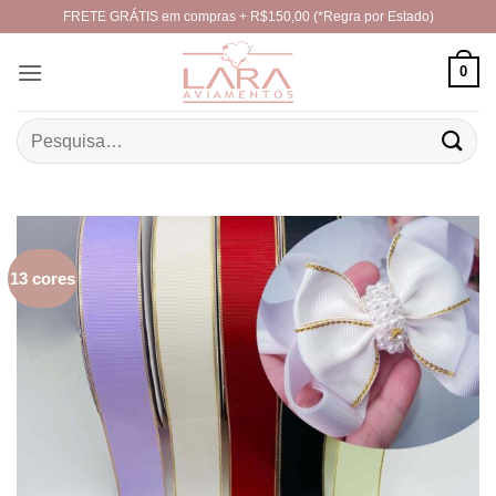
Skip
FRETE GRÁTIS em compras + R$150,00 (*Regra por Estado)
to
content
0
Pesquisar
por:
13 cores