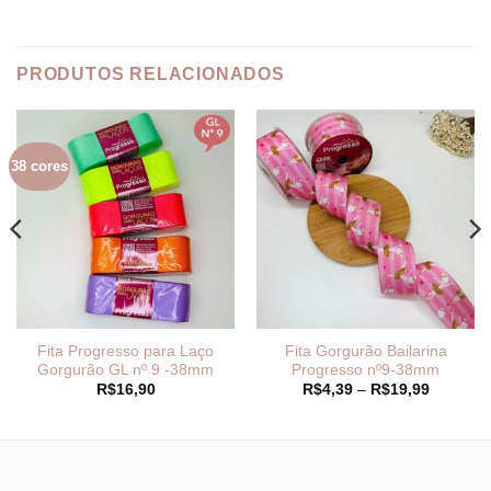
PRODUTOS RELACIONADOS
38 cores
Fita Progresso para Laço
Fita Gorgurão Bailarina
Gorgurão GL nº 9 -38mm
Progresso nº9-38mm
Faixa
R$
16,90
R$
4,39
–
R$
19,99
de
preço:
R$4,39
através
9
R$19,99
_______________________________
_______________________