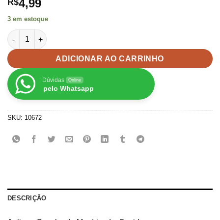
4,99
R$
3 em estoque
Casquinha de Sorvete Aplique para Laços Tiaras -5unid quant
ADICIONAR AO CARRINHO
Dúvidas
Online
pelo Whatsapp
SKU:
10672
DESCRIÇÃO