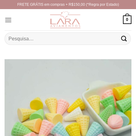
Skip
FRETE GRÁTIS em compras + R$150,00 (*Regra por Estado)
to
content
0
Pesquisar
por: