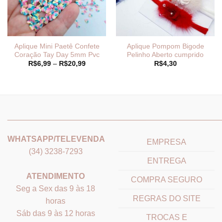
Aplique Mini Paetê Confete
Aplique Pompom Bigode
Coração Tay Day 5mm Pvc
Pelinho Aberto cumprido
Faixa
R$
6,99
–
R$
20,99
R$
4,30
de
preço:
R$6,99
através
R$20,99
_______________________________
_______________________
WHATSAPP/TELEVENDA
EMPRESA
(34) 3238-7293
ENTREGA
ATENDIMENTO
COMPRA SEGURO
Seg a Sex das 9 às 18
REGRAS DO SITE
horas
Sáb das 9 às 12 horas
TROCAS E