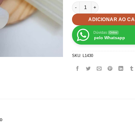
Bastão Cola Quente grosso T
ADICIONAR AO C
Dúvidas
Online
pelo Whatsapp
SKU:
L1430
do