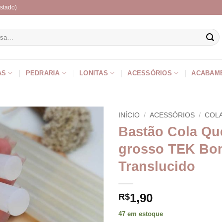
stado)
r
AS
PEDRARIA
LONITAS
ACESSÓRIOS
ACABAM
INÍCIO
/
ACESSÓRIOS
/
COL
Bastão Cola Qu
grosso TEK Bo
Translucido
1,90
R$
47 em estoque