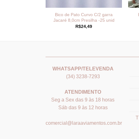
lon 0.40mm – Rolo
Bico de Pato Curvo C/2 garra
metros
Jacaré 8,0cm Presilha -25 unid
4,65
R$
24,49
_______________________________
___
WHATSAPP/TELEVENDA
(34) 3238-7293
ATENDIMENTO
Seg a Sex das 9 às 18 horas
Sáb das 9 às 12 horas
T
comercial@laraaviamentos.com.br