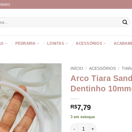
stado)
r
AS
PEDRARIA
LONITAS
ACESSÓRIOS
ACABAM
INÍCIO
/
ACESSÓRIOS
/
TIAR
Arco Tiara San
Dentinho 10mm
7,79
R$
3 em estoque
Arco Tiara Sanding com Dent