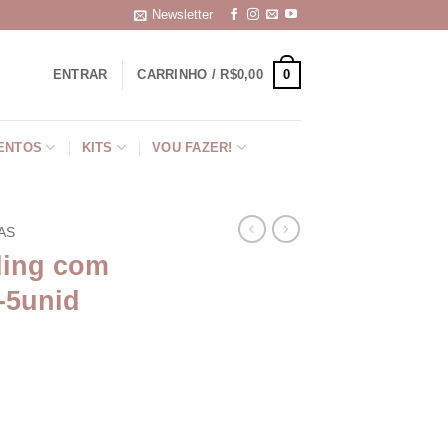
Newsletter
0
ENTRAR
CARRINHO /
R$
0,00
ENTOS
KITS
VOU FAZER!
AS
ding com
-5unid
inho 10mm-5unid quantidade