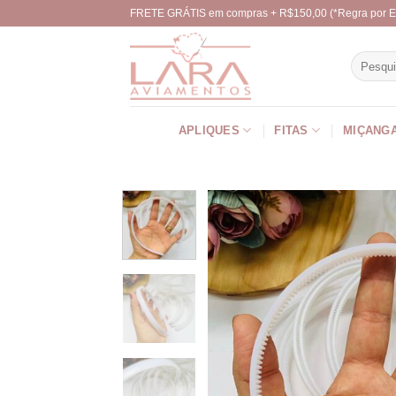
Skip
FRETE GRÁTIS em compras + R$150,00 (*Regra por E
to
content
Pesquisa
por:
APLIQUES
FITAS
MIÇANG