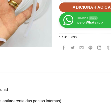
ADICIONAR AO C
Dúvidas
Online
pelo Whatsapp
SKU:
10898
5unid
e antiaderente das pontas internas)