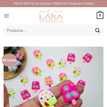
Skip
FRETE GRÁTIS em compras + R$150,00 (*Regra por Estado)
to
content
0
Pesquisar
por:
04 cores