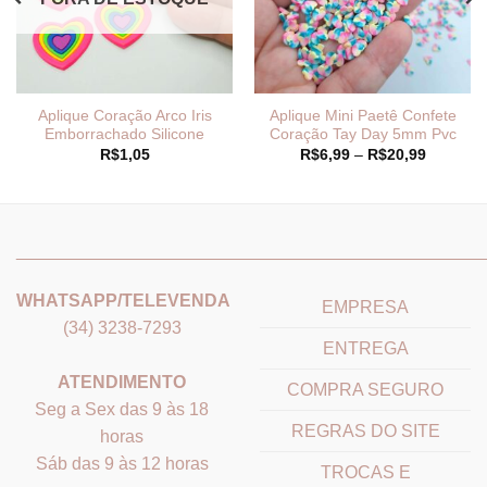
Aplique Coração Arco Iris
Aplique Mini Paetê Confete
Emborrachado Silicone
Coração Tay Day 5mm Pvc
Faixa
R$
1,05
R$
6,99
–
R$
20,99
de
preço:
R$6,99
através
9
R$20,99
_______________________________
_______________________
WHATSAPP/TELEVENDA
EMPRESA
(34) 3238-7293
ENTREGA
ATENDIMENTO
COMPRA SEGURO
Seg a Sex das 9 às 18
REGRAS DO SITE
horas
Sáb das 9 às 12 horas
TROCAS E