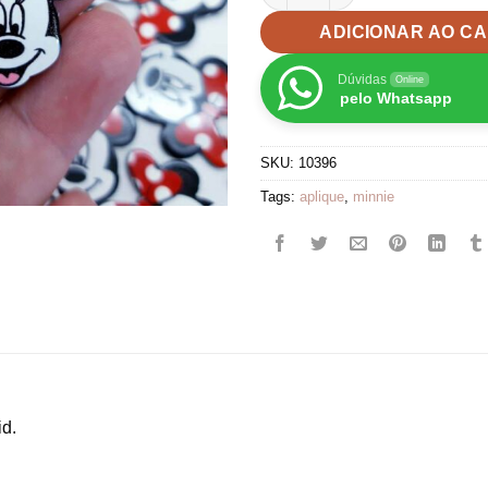
ADICIONAR AO C
Dúvidas
Online
pelo Whatsapp
SKU:
10396
Tags:
aplique
,
minnie
id.