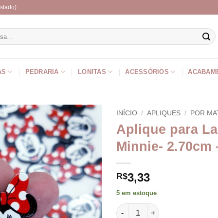
stado)
r
AS
PEDRARIA
LONITAS
ACESSÓRIOS
ACABAM
INÍCIO
/
APLIQUES
/
POR MA
Aplique para L
Minnie- 2.70cm 
3,33
R$
5 em estoque
Aplique para Laços Minnie- 2.