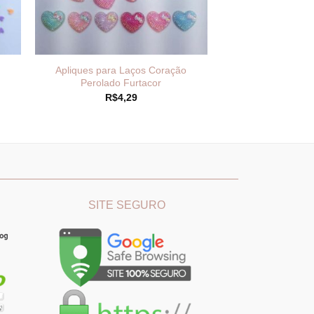
Apliques para Laços Coração
Perolado Furtacor
R$
4,29
:
99
és
,99
________
_______________________________
SITE SEGURO