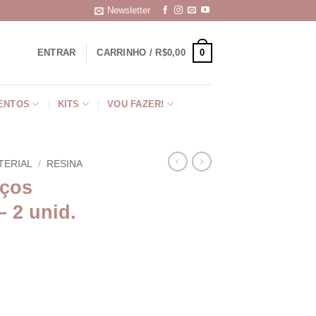
Newsletter
0
ENTRAR
CARRINHO /
R$
0,00
ENTOS
KITS
VOU FAZER!
TERIAL
/
RESINA
aços
– 2 unid.
70cm - 2 unid. quantidade