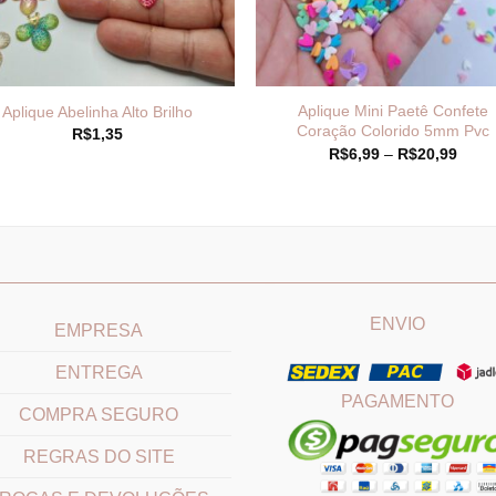
Aplique Mini Paetê Confete
Aplique Abelinha Alto Brilho
Coração Colorido 5mm Pvc
R$
1,35
Faixa
R$
6,99
–
R$
20,99
de
preço
R$6,
atrav
R$20
____________________________
_______________________
ENVIO
EMPRESA
ENTREGA
PAGAMENTO
COMPRA SEGURO
REGRAS DO SITE