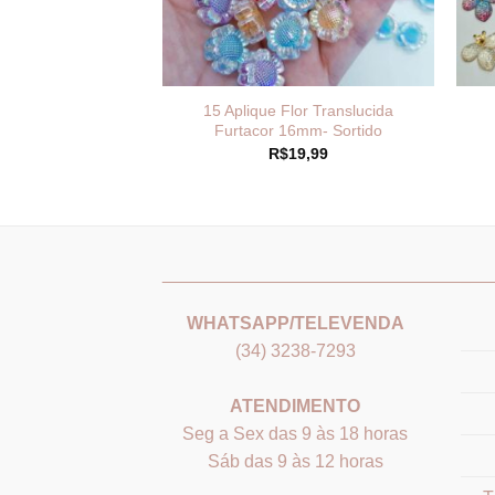
ganza Aplique 3D –
15 Aplique Flor Translucida
nid.
Furtacor 16mm- Sortido
4,59
R$
19,99
_______________________________
___
WHATSAPP/TELEVENDA
(34) 3238-7293
ATENDIMENTO
Seg a Sex das 9 às 18 horas
Sáb das 9 às 12 horas