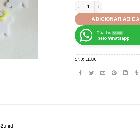
Aplique para Laços em Acríli
ADICIONAR AO C
Dúvidas
Online
pelo Whatsapp
SKU:
11006
-2unid