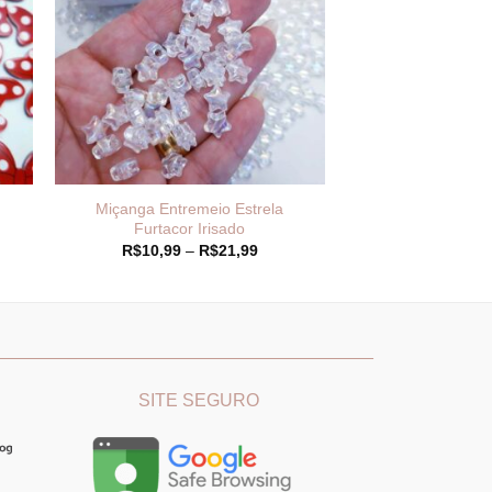
Miçanga Entremeio Estrela
Furtacor Irisado
Faixa
R$
10,99
–
R$
21,99
de
preço:
R$10,99
através
R$21,99
________
_______________________________
SITE SEGURO