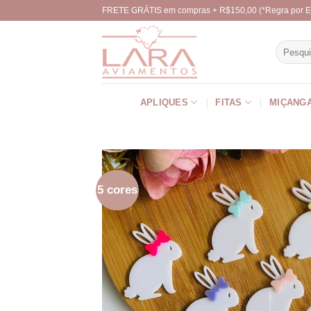
Skip
FRETE GRÁTIS em compras + R$150,00 (*Regra por E
to
content
Pesquisa
por:
APLIQUES
FITAS
MIÇANG
5 cores