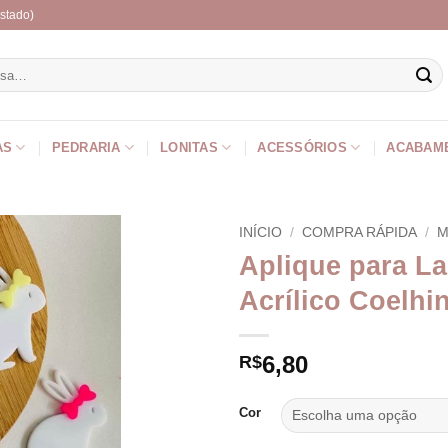
stado)
r
AS
PEDRARIA
LONITAS
ACESSÓRIOS
ACABAM
INÍCIO
/
COMPRA RÁPIDA
/
M
Aplique para L
Acrílico Coelhi
6,80
R$
Cor