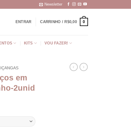
Newsletter
0
ENTRAR
CARRINHO /
R$
0,00
ENTOS
KITS
VOU FAZER!
IÇANGAS
aços em
nho-2unid