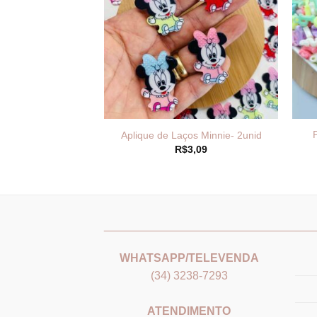
juterias Pingente
Aplique de Laços Minnie- 2unid
a 21x16mm
R$
3,09
Faixa
–
R$
19,99
de
preço:
R$9,99
através
R$19,99
_______________________________
___
WHATSAPP/TELEVENDA
(34) 3238-7293
ATENDIMENTO