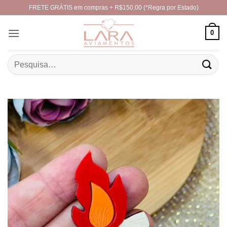
Skip
FRETE GRÁTIS em compras + R$150,00 (*Regra por Estado)
to
content
0
Pesquisar
por: