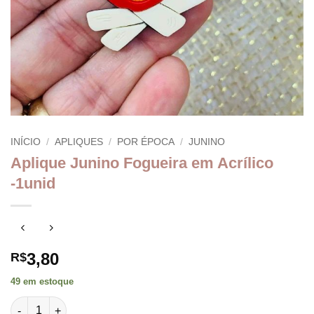
INÍCIO
/
APLIQUES
/
POR ÉPOCA
/
JUNINO
Aplique Junino Fogueira em Acrílico
-1unid
3,80
R$
49 em estoque
Aplique Junino Fogueira em Acrílico -1unid quantidade