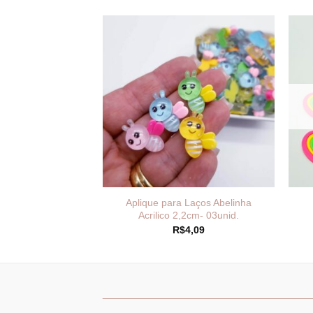
ços e Artesanato
Aplique para Laços Abelinha
cia 3.5×4.00cm
Acrilico 2,2cm- 03unid.
2,40
R$
4,09
_______________________________
___