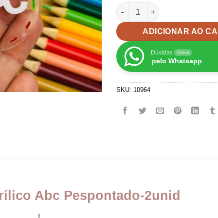
Aplique Escolar em Acrílico 
ADICIONAR AO C
Dúvidas
Online
pelo Whatsapp
SKU:
10964
rílico Abc Pespontado-2unid
_________!