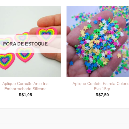
FORA DE ESTOQUE
Aplique Coração Arco Iris
Aplique Confete Estrela Colori
Emborrachado Silicone
Eva 15gr
R$
1,05
R$
7,50
____________________________
_______________________