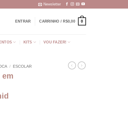
Newsletter
0
ENTRAR
CARRINHO /
R$
0,00
ENTOS
KITS
VOU FAZER!
OCA
/
ESCOLAR
r em
nid