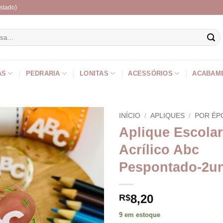
stado)
r
AS
PEDRARIA
LONITAS
ACESSÓRIOS
ACABAM
INÍCIO
/
APLIQUES
/
POR ÉP
Aplique Escola
Acrílico Abc
Pespontado-2u
8,20
R$
9 em estoque