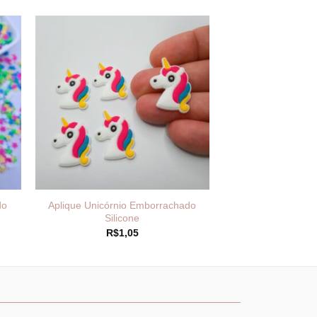
do
Aplique Unicórnio Emborrachado
Silicone
R$
1,05
________
_______________________________