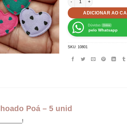
ADICIONAR AO C
Dúvidas
Online
pelo Whatsapp
SKU:
10801
hoado Poá – 5 unid
_________!