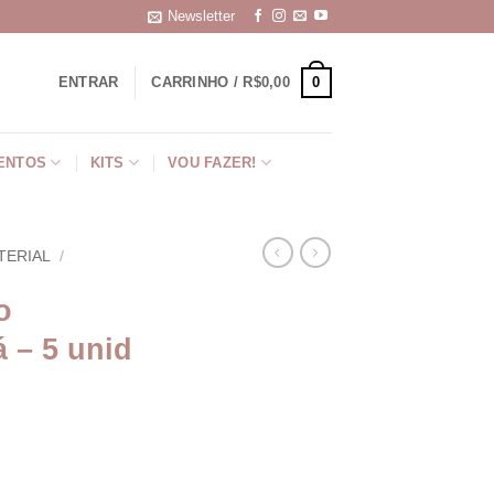
Newsletter
0
ENTRAR
CARRINHO /
R$
0,00
ENTOS
KITS
VOU FAZER!
TERIAL
/
o
 – 5 unid
oá - 5 unid quantidade