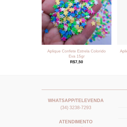
 de Neve Silicone
Aplique Confete Estrela Colorido
Apl
unid
Eva 15gr
3,20
R$
7,50
_______________________________
___
WHATSAPP/TELEVENDA
(34) 3238-7293
ATENDIMENTO