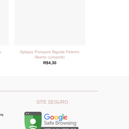
y
Aplique Pompom Bigode Pelinho
Aberto cumprido
R$
4,30
________
_______________________________
SITE SEGURO