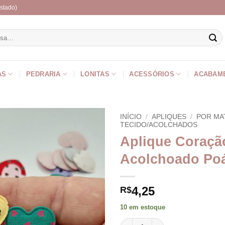
stado)
r
AS
PEDRARIA
LONITAS
ACESSÓRIOS
ACABAM
INÍCIO
/
APLIQUES
/
POR MA
TECIDO/ACOLCHADOS
Aplique Coraçã
Acolchoado Poá
4,25
R$
10 em estoque
Aplique Coração Acolchoado P