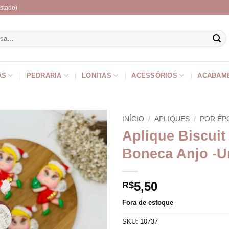
stado)
r
AS
PEDRARIA
LONITAS
ACESSÓRIOS
ACABAM
INÍCIO
/
APLIQUES
/
POR ÉP
Aplique Biscuit
Boneca Anjo -U
5,50
R$
Fora de estoque
SKU:
10737