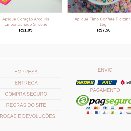
Aplique Coração Arco Iris
Aplique Fimo Confete Florzinh
Emborrachado Silicone
15gr
R$
1,05
R$
7,50
____________________________
_______________________
ENVIO
EMPRESA
ENTREGA
PAGAMENTO
COMPRA SEGURO
REGRAS DO SITE
ROCAS E DEVOLUÇÕES