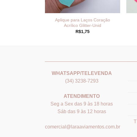
 Estrela Colorido
Aplique para Laços Coração
 15gr
Acrílico Glitter-Unid
7,50
R$
1,75
_______________________________
___
WHATSAPP/TELEVENDA
(34) 3238-7293
ATENDIMENTO
Seg a Sex das 9 às 18 horas
Sáb das 9 às 12 horas
T
comercial@laraaviamentos.com.br