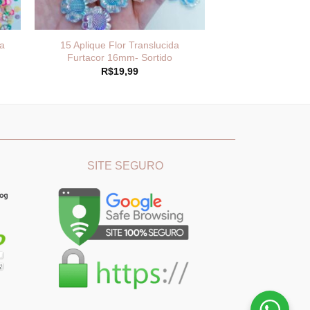
a
15 Aplique Flor Translucida
Furtacor 16mm- Sortido
R$
19,99
________
_______________________________
SITE SEGURO