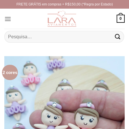
Skip
FRETE GRÁTIS em compras + R$150,00 (*Regra por Estado)
to
content
0
Pesquisar
por:
2 cores